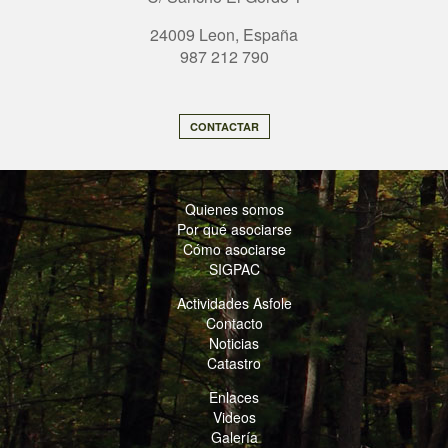
24009 Leon, España
987 212 790
CONTACTAR
Quienes somos
Por qué asociarse
Cómo asociarse
SIGPAC
Actividades Asfole
Contacto
Noticias
Catastro
Enlaces
Videos
Galería